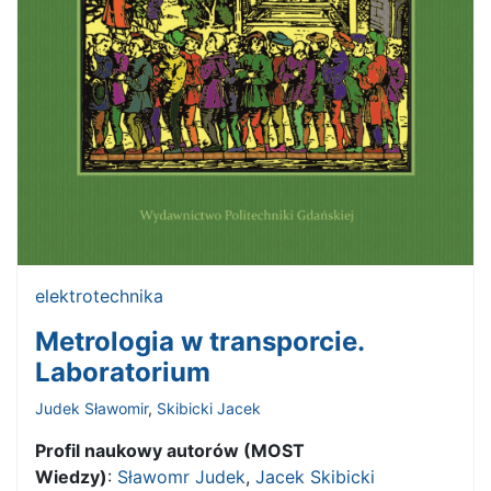
elektrotechnika
Metrologia w transporcie.
Laboratorium
Judek Sławomir
,
Skibicki Jacek
Profil naukowy autorów (MOST
Wiedzy)
:
Sławomr Judek
,
Jacek Skibicki