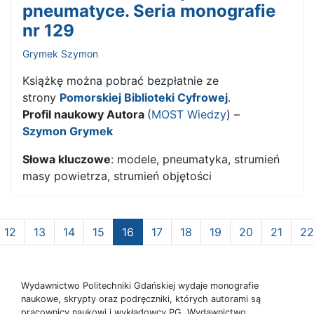
pneumatyce. Seria monografie
nr 129
Grymek Szymon
Książkę można pobrać bezpłatnie ze
strony
Pomorskiej Biblioteki Cyfrowej
.
Profil naukowy Autora
(
MOST Wiedzy
) –
Szymon Grymek
Słowa kluczowe
: modele, pneumatyka, strumień
masy powietrza, strumień objętości
12
13
14
15
16
17
18
19
20
21
22
Wydawnictwo Politechniki Gdańskiej wydaje monografie
naukowe, skrypty oraz podręczniki, których autorami są
pracownicy naukowi i wykładowcy PG. Wydawnictwo