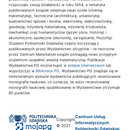
rozpoczęło swoją działalność w roku 1954, a tematyka
publikowanych książek obejmuje nauki ścisłe (chemię,
matematykę), techniczne (architekturę, urbanistykę,
budownictwo lądowe i wodne, elektronikę, elektrotechnikę,
geodezję, inżynierię materiałową, inżynierię środowiska,
mechanikę) oraz humanistyczne (języki obce, historię) i
ekonomiczno-społeczne (ekonomię, zarządzanie, filozofię).
Studenci Politechniki Gdańskiej często korzystają z
publikowanych przez Wydawnictwo skryptów - te tworzone
przez Centrum Matematyki książki pomagają nowo przyjętym
studentom uzupełnić wiedzę matematyczną. Publikacje
Wydawnictwa PG można kupić w
sklepie internetowym
lub
wypożyczyć w
Bibliotece PG
. Wydawnictwo PG znajduje się w
ministerialnym wykazie wydawnictw publikujących recenzowane
monografie naukowe, co oznacza, że autor recenzowanej
monografii naukowej opublikowanej w Wydawnictwie otrzymuje
80 punktów.
Centrum Usług
Copyright
Informatycznych
© 2021
Politechniki Gdańskiej