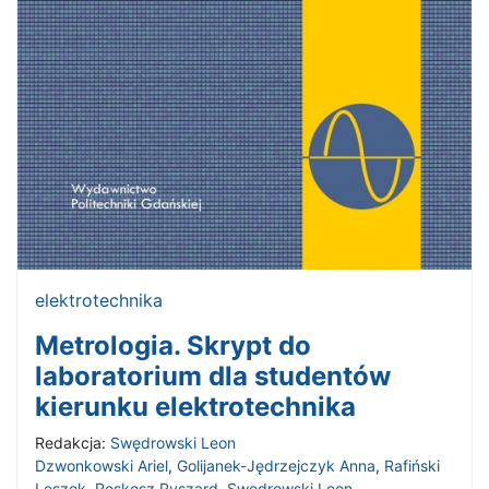
elektrotechnika
Metrologia. Skrypt do
laboratorium dla studentów
kierunku elektrotechnika
Redakcja:
Swędrowski Leon
Dzwonkowski Ariel
,
Golijanek-Jędrzejczyk Anna
,
Rafiński
Leszek
,
Roskosz Ryszard
,
Swędrowski Leon
,