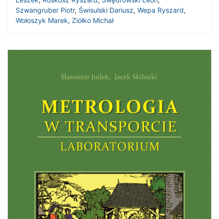
Szwangruber Piotr
,
Świsulski Dariusz
,
Wepa Ryszard
,
Wołoszyk Marek
,
Ziółko Michał