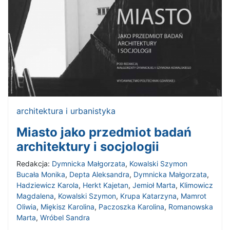
architektura i urbanistyka
Miasto jako przedmiot badań
architektury i socjologii
Redakcja:
Dymnicka Małgorzata
,
Kowalski Szymon
Bucała Monika
,
Depta Aleksandra
,
Dymnicka Małgorzata
,
Hadziewicz Karola
,
Herkt Kajetan
,
Jemioł Marta
,
Klimowicz
Magdalena
,
Kowalski Szymon
,
Krupa Katarzyna
,
Mamrot
Oliwia
,
Miękisz Karolina
,
Paczoszka Karolina
,
Romanowska
Marta
,
Wróbel Sandra