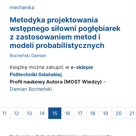
mechanika
Metodyka projektowania
wstępnego siłowni pogłębiarek
z zastosowaniem metod i
modeli probabilistycznych
Bocheński Damian
Książkę można zakupić w
e-sklepie
Politechniki Gdańskiej
.
Profil naukowy Autora (MOST Wiedzy)
–
Damian Bocheński
11
12
13
14
15
16
17
18
19
20
21