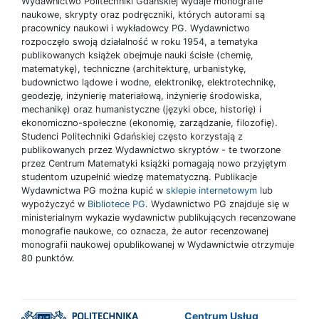
Wydawnictwo Politechniki Gdańskiej wydaje monografie
naukowe, skrypty oraz podręczniki, których autorami są
pracownicy naukowi i wykładowcy PG. Wydawnictwo
rozpoczęło swoją działalność w roku 1954, a tematyka
publikowanych książek obejmuje nauki ścisłe (chemię,
matematykę), techniczne (architekturę, urbanistykę,
budownictwo lądowe i wodne, elektronikę, elektrotechnikę,
geodezję, inżynierię materiałową, inżynierię środowiska,
mechanikę) oraz humanistyczne (języki obce, historię) i
ekonomiczno-społeczne (ekonomię, zarządzanie, filozofię).
Studenci Politechniki Gdańskiej często korzystają z
publikowanych przez Wydawnictwo skryptów - te tworzone
przez Centrum Matematyki książki pomagają nowo przyjętym
studentom uzupełnić wiedzę matematyczną. Publikacje
Wydawnictwa PG można kupić w
sklepie internetowym
lub
wypożyczyć w
Bibliotece PG
. Wydawnictwo PG znajduje się w
ministerialnym wykazie wydawnictw publikujących recenzowane
monografie naukowe, co oznacza, że autor recenzowanej
monografii naukowej opublikowanej w Wydawnictwie otrzymuje
80 punktów.
Centrum Usług