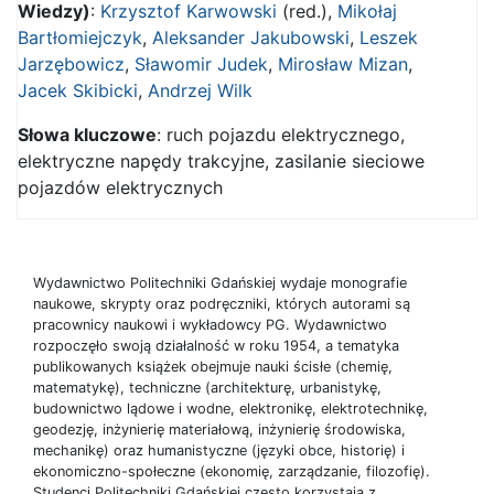
Wiedzy)
:
Krzysztof Karwowski
(red.),
Mikołaj
Bartłomiejczyk
,
Aleksander Jakubowski
,
Leszek
Jarzębowicz
,
Sławomir Judek
,
Mirosław Mizan
,
Jacek Skibicki
,
Andrzej Wilk
Słowa kluczowe
: ruch pojazdu elektrycznego,
elektryczne napędy trakcyjne, zasilanie sieciowe
pojazdów elektrycznych
Wydawnictwo Politechniki Gdańskiej wydaje monografie
naukowe, skrypty oraz podręczniki, których autorami są
pracownicy naukowi i wykładowcy PG. Wydawnictwo
rozpoczęło swoją działalność w roku 1954, a tematyka
publikowanych książek obejmuje nauki ścisłe (chemię,
matematykę), techniczne (architekturę, urbanistykę,
budownictwo lądowe i wodne, elektronikę, elektrotechnikę,
geodezję, inżynierię materiałową, inżynierię środowiska,
mechanikę) oraz humanistyczne (języki obce, historię) i
ekonomiczno-społeczne (ekonomię, zarządzanie, filozofię).
Studenci Politechniki Gdańskiej często korzystają z