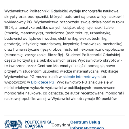
Wydawnictwo Politechniki Gdańskiej wydaje monografie naukowe,
skrypty oraz podręczniki, których autorami są pracownicy naukowi i
wykładowcy PG. Wydawnictwo rozpoczęło swoją działalność w roku
1954, a tematyka publikowanych książek obejmuje nauki ścisłe
(chemię, matematykę), techniczne (architekturę, urbanistykę,
budownictwo lądowe i wodne, elektronikę, elektrotechnikę,
geodezję, inżynierię materiałową, inżynierię środowiska, mechanikę)
oraz humanistyczne (języki obce, historię) i ekonomiczno-społeczne
(ekonomię, zarządzanie, filozofię). Studenci Politechniki Gdańskiej
często korzystają z publikowanych przez Wydawnictwo skryptów -
te tworzone przez Centrum Matematyki książki pomagają nowo
przyjętym studentom uzupełnić wiedzę matematyczną. Publikacje
Wydawnictwa PG można kupić w
sklepie internetowym
lub
wypożyczyć w
Bibliotece PG
. Wydawnictwo PG znajduje się w
ministerialnym wykazie wydawnictw publikujących recenzowane
monografie naukowe, co oznacza, że autor recenzowanej monografii
naukowej opublikowanej w Wydawnictwie otrzymuje 80 punktów.
Centrum Usług
Copyright
Informatycznych