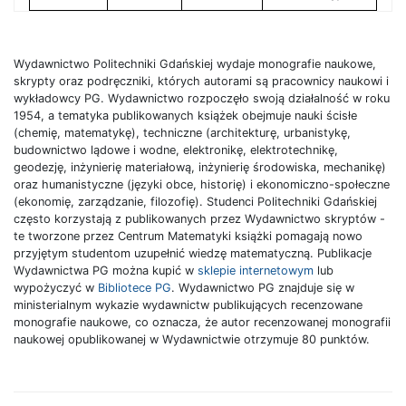
Wydawnictwo Politechniki Gdańskiej wydaje monografie naukowe,
skrypty oraz podręczniki, których autorami są pracownicy naukowi i
wykładowcy PG. Wydawnictwo rozpoczęło swoją działalność w roku
1954, a tematyka publikowanych książek obejmuje nauki ścisłe
(chemię, matematykę), techniczne (architekturę, urbanistykę,
budownictwo lądowe i wodne, elektronikę, elektrotechnikę,
geodezję, inżynierię materiałową, inżynierię środowiska, mechanikę)
oraz humanistyczne (języki obce, historię) i ekonomiczno-społeczne
(ekonomię, zarządzanie, filozofię). Studenci Politechniki Gdańskiej
często korzystają z publikowanych przez Wydawnictwo skryptów -
te tworzone przez Centrum Matematyki książki pomagają nowo
przyjętym studentom uzupełnić wiedzę matematyczną. Publikacje
Wydawnictwa PG można kupić w
sklepie internetowym
lub
wypożyczyć w
Bibliotece PG
. Wydawnictwo PG znajduje się w
ministerialnym wykazie wydawnictw publikujących recenzowane
monografie naukowe, co oznacza, że autor recenzowanej monografii
naukowej opublikowanej w Wydawnictwie otrzymuje 80 punktów.