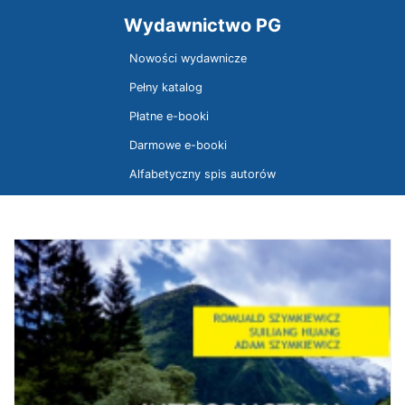
Wydawnictwo PG
Nowości wydawnicze
Pełny katalog
Płatne e-booki
Darmowe e-booki
Alfabetyczny spis autorów