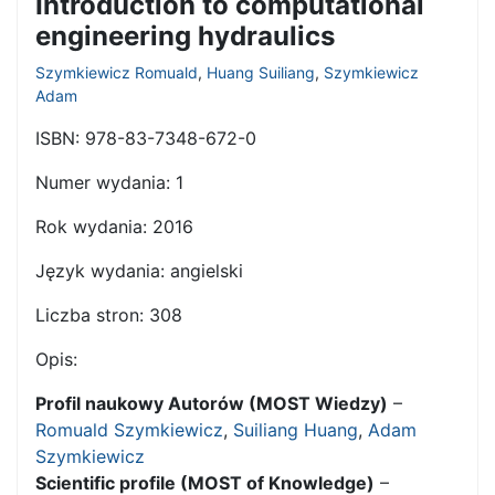
Introduction to computational
engineering hydraulics
Szymkiewicz Romuald
,
Huang Suiliang
,
Szymkiewicz
Adam
ISBN:
978-83-7348-672-0
Numer wydania:
1
Rok wydania:
2016
Język wydania:
angielski
Liczba stron:
308
Opis:
Profil naukowy Autorów (MOST Wiedzy)
–
Romuald Szymkiewicz
,
Suiliang Huang
,
Adam
Szymkiewicz
Scientific profile (MOST of Knowledge)
–