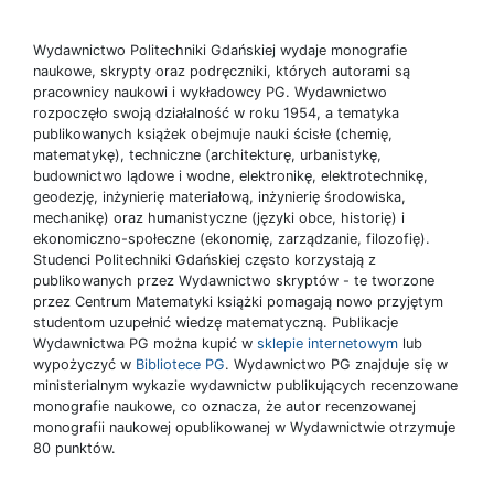
Wydawnictwo Politechniki Gdańskiej wydaje monografie
naukowe, skrypty oraz podręczniki, których autorami są
pracownicy naukowi i wykładowcy PG. Wydawnictwo
rozpoczęło swoją działalność w roku 1954, a tematyka
publikowanych książek obejmuje nauki ścisłe (chemię,
matematykę), techniczne (architekturę, urbanistykę,
budownictwo lądowe i wodne, elektronikę, elektrotechnikę,
geodezję, inżynierię materiałową, inżynierię środowiska,
mechanikę) oraz humanistyczne (języki obce, historię) i
ekonomiczno-społeczne (ekonomię, zarządzanie, filozofię).
Studenci Politechniki Gdańskiej często korzystają z
publikowanych przez Wydawnictwo skryptów - te tworzone
przez Centrum Matematyki książki pomagają nowo przyjętym
studentom uzupełnić wiedzę matematyczną. Publikacje
Wydawnictwa PG można kupić w
sklepie internetowym
lub
wypożyczyć w
Bibliotece PG
. Wydawnictwo PG znajduje się w
ministerialnym wykazie wydawnictw publikujących recenzowane
monografie naukowe, co oznacza, że autor recenzowanej
monografii naukowej opublikowanej w Wydawnictwie otrzymuje
80 punktów.