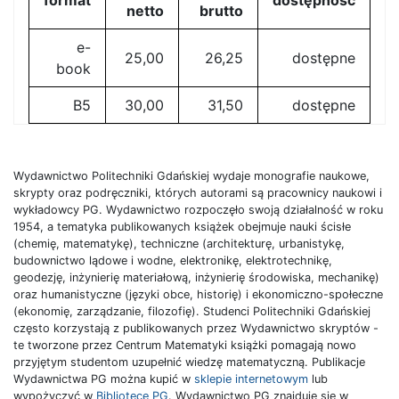
format
dostępność
netto
brutto
e-
25,00
26,25
dostępne
book
B5
30,00
31,50
dostępne
Wydawnictwo Politechniki Gdańskiej wydaje monografie naukowe,
skrypty oraz podręczniki, których autorami są pracownicy naukowi i
wykładowcy PG. Wydawnictwo rozpoczęło swoją działalność w roku
1954, a tematyka publikowanych książek obejmuje nauki ścisłe
(chemię, matematykę), techniczne (architekturę, urbanistykę,
budownictwo lądowe i wodne, elektronikę, elektrotechnikę,
geodezję, inżynierię materiałową, inżynierię środowiska, mechanikę)
oraz humanistyczne (języki obce, historię) i ekonomiczno-społeczne
(ekonomię, zarządzanie, filozofię). Studenci Politechniki Gdańskiej
często korzystają z publikowanych przez Wydawnictwo skryptów -
te tworzone przez Centrum Matematyki książki pomagają nowo
przyjętym studentom uzupełnić wiedzę matematyczną. Publikacje
Wydawnictwa PG można kupić w
sklepie internetowym
lub
wypożyczyć w
Bibliotece PG
. Wydawnictwo PG znajduje się w