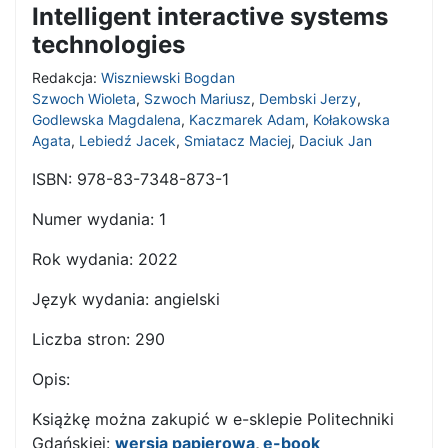
Intelligent interactive systems
technologies
Redakcja:
Wiszniewski Bogdan
Szwoch Wioleta
,
Szwoch Mariusz
,
Dembski Jerzy
,
Godlewska Magdalena
,
Kaczmarek Adam
,
Kołakowska
Agata
,
Lebiedź Jacek
,
Smiatacz Maciej
,
Daciuk Jan
ISBN:
978-83-7348-873-1
Numer wydania:
1
Rok wydania:
2022
Język wydania:
angielski
Liczba stron:
290
Opis:
Książkę można zakupić w e-sklepie Politechniki
Gdańskiej:
wersja papierowa
,
e-book