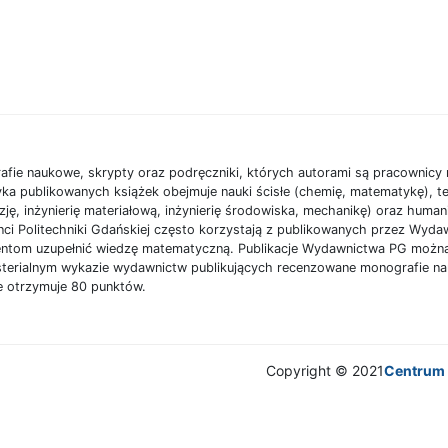
afie naukowe, skrypty oraz podręczniki, których autorami są pracownic
ka publikowanych książek obejmuje nauki ścisłe (chemię, matematykę), te
zję, inżynierię materiałową, inżynierię środowiska, mechanikę) oraz human
denci Politechniki Gdańskiej często korzystają z publikowanych przez Wy
entom uzupełnić wiedzę matematyczną. Publikacje Wydawnictwa PG możn
sterialnym wykazie wydawnictw publikujących recenzowane monografie na
e otrzymuje 80 punktów.
Copyright © 2021
Centrum 