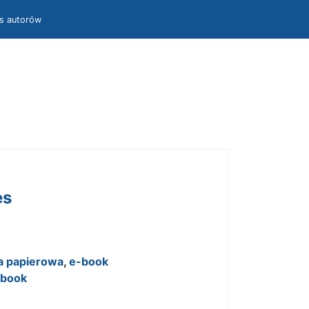
is autorów
es
a papierowa
,
e-book
-book