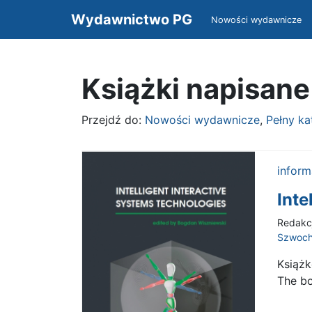
Wydawnictwo PG
Nowości wydawnicze
Książki napisan
Przejdź do:
Nowości wydawnicze
,
Pełny k
inform
Inte
Redakc
Szwoch
Książk
The bo