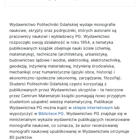
Wydawnictwo Politechniki Gdańskiej wydaje monografie
naukowe, skrypty oraz podręczniki, których autorami są
pracownicy naukowi i wykładowcy PG. Wydawnictwo
rozpoczęło swoją działalność w roku 1954, a tematyka
publikowanych książek obejmuje nauki ścisłe (chemię,
matematykę), techniczne (architekturę, urbanistykę,
budownictwo lądowe i wodne, elektronikę, elektrotechnikę,
geodezję, inżynierię materiałową, inżynierię środowiska,
mechanikę) oraz humanistyczne (języki obce, historię) i
ekonomiczno-społeczne (ekonomię, zarządzanie, filozofię).
Studenci Politechniki Gdańskiej często korzystają z
publikowanych przez Wydawnictwo skryptów - te tworzone
przez Centrum Matematyki książki pomagają nowo przyjętym
studentom uzupełnić wiedzę matematyczną. Publikacje
Wydawnictwa PG można kupić w
sklepie internetowym
lub
wypożyczyć w
Bibliotece PG
. Wydawnictwo PG znajduje się w
ministerialnym wykazie wydawnictw publikujących recenzowane
monografie naukowe, co oznacza, że autor recenzowanej
monografii naukowej opublikowanej w Wydawnictwie otrzymuje
80 punktów.