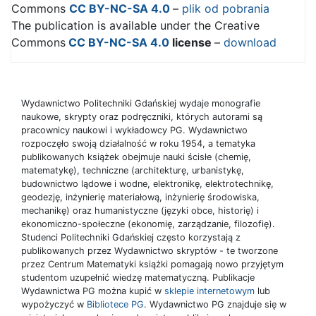
Commons
CC BY-NC-SA 4.0
–
plik od pobrania
The publication is available under the Creative
Commons
CC BY-NC-SA 4.0
license
–
download
Wydawnictwo Politechniki Gdańskiej wydaje monografie
naukowe, skrypty oraz podręczniki, których autorami są
pracownicy naukowi i wykładowcy PG. Wydawnictwo
rozpoczęło swoją działalność w roku 1954, a tematyka
publikowanych książek obejmuje nauki ścisłe (chemię,
matematykę), techniczne (architekturę, urbanistykę,
budownictwo lądowe i wodne, elektronikę, elektrotechnikę,
geodezję, inżynierię materiałową, inżynierię środowiska,
mechanikę) oraz humanistyczne (języki obce, historię) i
ekonomiczno-społeczne (ekonomię, zarządzanie, filozofię).
Studenci Politechniki Gdańskiej często korzystają z
publikowanych przez Wydawnictwo skryptów - te tworzone
przez Centrum Matematyki książki pomagają nowo przyjętym
studentom uzupełnić wiedzę matematyczną. Publikacje
Wydawnictwa PG można kupić w
sklepie internetowym
lub
wypożyczyć w
Bibliotece PG
. Wydawnictwo PG znajduje się w