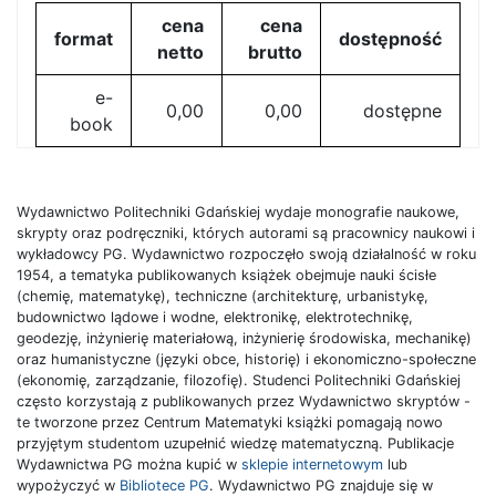
cena
cena
format
dostępność
netto
brutto
e-
0,00
0,00
dostępne
book
Wydawnictwo Politechniki Gdańskiej wydaje monografie naukowe,
skrypty oraz podręczniki, których autorami są pracownicy naukowi i
wykładowcy PG. Wydawnictwo rozpoczęło swoją działalność w roku
1954, a tematyka publikowanych książek obejmuje nauki ścisłe
(chemię, matematykę), techniczne (architekturę, urbanistykę,
budownictwo lądowe i wodne, elektronikę, elektrotechnikę,
geodezję, inżynierię materiałową, inżynierię środowiska, mechanikę)
oraz humanistyczne (języki obce, historię) i ekonomiczno-społeczne
(ekonomię, zarządzanie, filozofię). Studenci Politechniki Gdańskiej
często korzystają z publikowanych przez Wydawnictwo skryptów -
te tworzone przez Centrum Matematyki książki pomagają nowo
przyjętym studentom uzupełnić wiedzę matematyczną. Publikacje
Wydawnictwa PG można kupić w
sklepie internetowym
lub
wypożyczyć w
Bibliotece PG
. Wydawnictwo PG znajduje się w