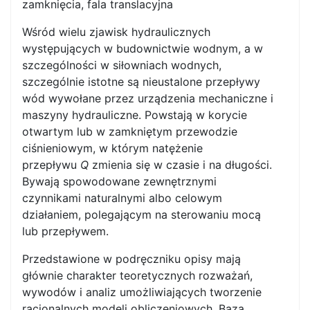
zamknięcia, fala translacyjna
Wśród wielu zjawisk hydraulicznych
występujących w budownictwie wodnym, a w
szczególności w siłowniach wodnych,
szczególnie istotne są nieustalone prze­pływy
wód wywołane przez urządzenia mechaniczne i
maszyny hydrauliczne. Powstają w korycie
otwartym lub w zamkniętym przewodzie
ciśnieniowym, w którym natężenie
przepływu
Q
zmienia się w czasie i na długości.
Bywają spowodowane zewnętrznymi
czynnikami naturalnymi albo celowym
działaniem, polegającym na sterowaniu mocą
lub przepływem.
Przedstawione w podręczniku opisy mają
głównie charakter teoretycznych rozwa­żań,
wywodów i analiz umożliwiających tworzenie
racjonalnych modeli obliczenio­wych. Bazą