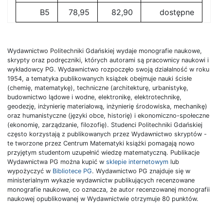
B5
78,95
82,90
dostępne
Wydawnictwo Politechniki Gdańskiej wydaje monografie naukowe,
skrypty oraz podręczniki, których autorami są pracownicy naukowi i
wykładowcy PG. Wydawnictwo rozpoczęło swoją działalność w roku
1954, a tematyka publikowanych książek obejmuje nauki ścisłe
(chemię, matematykę), techniczne (architekturę, urbanistykę,
budownictwo lądowe i wodne, elektronikę, elektrotechnikę,
geodezję, inżynierię materiałową, inżynierię środowiska, mechanikę)
oraz humanistyczne (języki obce, historię) i ekonomiczno-społeczne
(ekonomię, zarządzanie, filozofię). Studenci Politechniki Gdańskiej
często korzystają z publikowanych przez Wydawnictwo skryptów -
te tworzone przez Centrum Matematyki książki pomagają nowo
przyjętym studentom uzupełnić wiedzę matematyczną. Publikacje
Wydawnictwa PG można kupić w
sklepie internetowym
lub
wypożyczyć w
Bibliotece PG
. Wydawnictwo PG znajduje się w
ministerialnym wykazie wydawnictw publikujących recenzowane
monografie naukowe, co oznacza, że autor recenzowanej monografii
naukowej opublikowanej w Wydawnictwie otrzymuje 80 punktów.