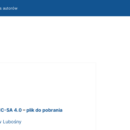
is autorów
i
C-SA 4.0
–
plik do pobrania
w Lubośny