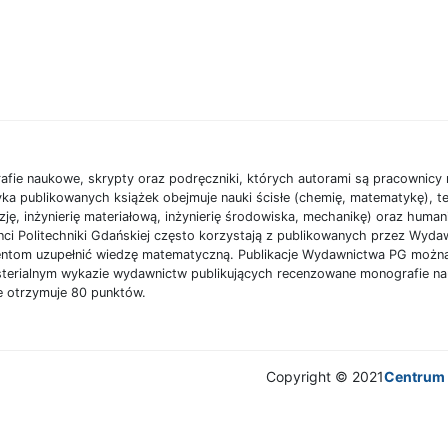
afie naukowe, skrypty oraz podręczniki, których autorami są pracownic
ka publikowanych książek obejmuje nauki ścisłe (chemię, matematykę), te
zję, inżynierię materiałową, inżynierię środowiska, mechanikę) oraz human
denci Politechniki Gdańskiej często korzystają z publikowanych przez Wy
entom uzupełnić wiedzę matematyczną. Publikacje Wydawnictwa PG możn
sterialnym wykazie wydawnictw publikujących recenzowane monografie na
e otrzymuje 80 punktów.
Copyright © 2021
Centrum 