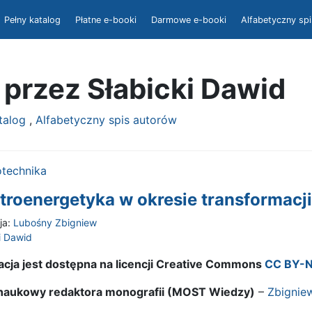
Pełny katalog
Płatne e-booki
Darmowe e-booki
Alfabetyczny sp
 przez Słabicki Dawid
atalog
,
Alfabetyczny spis autorów
otechnika
troenergetyka w okresie transformacj
ja:
Lubośny Zbigniew
i Dawid
acja jest dostępna na licencji Creative Commons
CC BY-N
l naukowy redaktora monografii (MOST Wiedzy)
–
Zbignie