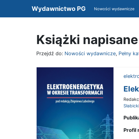
Wydawnictwo PG
Nowości wydawnicze
Książki napisane
Przejdź do:
Nowości wydawnicze
,
Pełny k
elektr
Elek
Redakc
Słabick
Publik
Profi