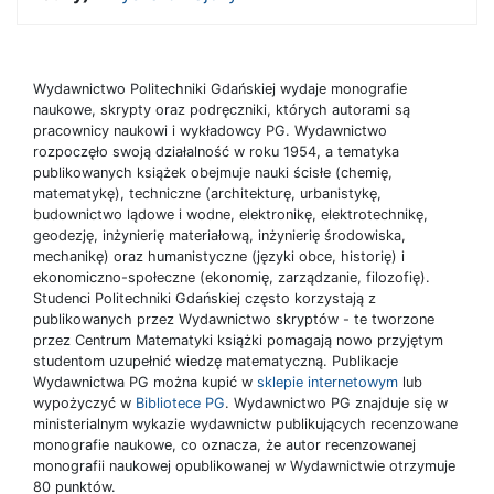
Wydawnictwo Politechniki Gdańskiej wydaje monografie
naukowe, skrypty oraz podręczniki, których autorami są
pracownicy naukowi i wykładowcy PG. Wydawnictwo
rozpoczęło swoją działalność w roku 1954, a tematyka
publikowanych książek obejmuje nauki ścisłe (chemię,
matematykę), techniczne (architekturę, urbanistykę,
budownictwo lądowe i wodne, elektronikę, elektrotechnikę,
geodezję, inżynierię materiałową, inżynierię środowiska,
mechanikę) oraz humanistyczne (języki obce, historię) i
ekonomiczno-społeczne (ekonomię, zarządzanie, filozofię).
Studenci Politechniki Gdańskiej często korzystają z
publikowanych przez Wydawnictwo skryptów - te tworzone
przez Centrum Matematyki książki pomagają nowo przyjętym
studentom uzupełnić wiedzę matematyczną. Publikacje
Wydawnictwa PG można kupić w
sklepie internetowym
lub
wypożyczyć w
Bibliotece PG
. Wydawnictwo PG znajduje się w
ministerialnym wykazie wydawnictw publikujących recenzowane
monografie naukowe, co oznacza, że autor recenzowanej
monografii naukowej opublikowanej w Wydawnictwie otrzymuje
80 punktów.