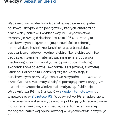
Wiedzy)
:
Sebastian Bielski
Wydawnictwo Politechniki Gdańskiej wydaje monografie
naukowe, skrypty oraz podręczniki, których autorami są
pracownicy naukowi i wykładowcy PG. Wydawnictwo
rozpoczęło swoją działalność w roku 1954, a tematyka
publikowanych książek obejmuje nauki ścisłe (chemię,
matematykę), techniczne (architekturę, urbanistykę,
budownictwo lądowe i wodne, elektronikę, elektrotechnikę,
geodezję, inżynierię materiałową, inżynierię środowiska,
mechanikę) oraz humanistyczne (języki obce, historię) i
ekonomiczno-społeczne (ekonomię, zarządzanie, filozofię).
Studenci Politechniki Gdańskiej często korzystają z
publikowanych przez Wydawnictwo skryptów - te tworzone
przez Centrum Matematyki książki pomagają nowo przyjętym
studentom uzupełnić wiedzę matematyczną. Publikacje
Wydawnictwa PG można kupić w
sklepie internetowym
lub
wypożyczyć w
Bibliotece PG
. Wydawnictwo PG znajduje się w
ministerialnym wykazie wydawnictw publikujących recenzowane
monografie naukowe, co oznacza, że autor recenzowanej
monografii naukowej opublikowanej w Wydawnictwie otrzymuje