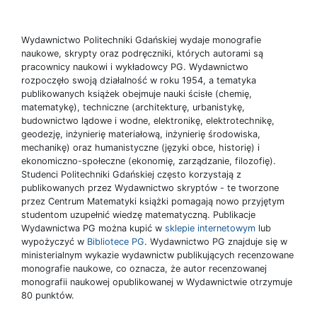
Wydawnictwo Politechniki Gdańskiej wydaje monografie
naukowe, skrypty oraz podręczniki, których autorami są
pracownicy naukowi i wykładowcy PG. Wydawnictwo
rozpoczęło swoją działalność w roku 1954, a tematyka
publikowanych książek obejmuje nauki ścisłe (chemię,
matematykę), techniczne (architekturę, urbanistykę,
budownictwo lądowe i wodne, elektronikę, elektrotechnikę,
geodezję, inżynierię materiałową, inżynierię środowiska,
mechanikę) oraz humanistyczne (języki obce, historię) i
ekonomiczno-społeczne (ekonomię, zarządzanie, filozofię).
Studenci Politechniki Gdańskiej często korzystają z
publikowanych przez Wydawnictwo skryptów - te tworzone
przez Centrum Matematyki książki pomagają nowo przyjętym
studentom uzupełnić wiedzę matematyczną. Publikacje
Wydawnictwa PG można kupić w
sklepie internetowym
lub
wypożyczyć w
Bibliotece PG
. Wydawnictwo PG znajduje się w
ministerialnym wykazie wydawnictw publikujących recenzowane
monografie naukowe, co oznacza, że autor recenzowanej
monografii naukowej opublikowanej w Wydawnictwie otrzymuje
80 punktów.