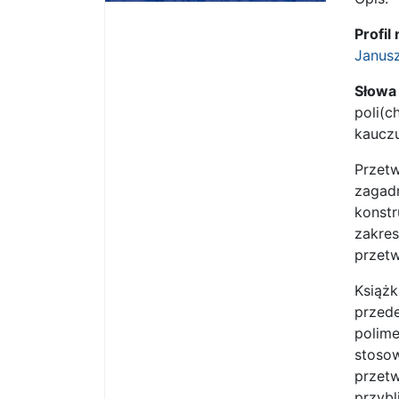
Profi
Janus
Słowa
poli(c
kaucz
Przetw
zagadn
konstr
zakre
przet
Książ
przede
polime
stoso
przet
przybl