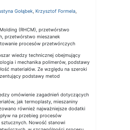
ustyna Gołąbek
,
Krzysztof Formela
,
 Molding (RHCM), przetwórstwo
ch, przetwórstwo mieszanek
ktowanie procesów przetwórczych
szar wiedzy technicznej obejmujący
reologia i mechanika polimerów, podstawy
łość materiałów. Ze względu na szeroki
ezentujący podstawy metod
iedzy omówienie zagadnień dotyczących
iałów, jak termoplasty, mieszaniny
yzowano również najważniejsze dodatki
wpływ na przebieg procesów
w sztucznych. Nowość stanowi
zetwórczych, w szczególności procesu