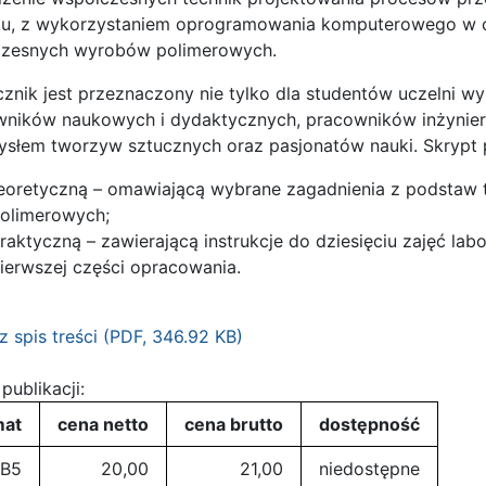
u, z wykorzystaniem oprogramowania komputerowego w cel
zesnych wyrobów polimerowych.
znik jest przeznaczony nie tylko dla studentów uczelni wy
wników naukowych i dydaktycznych, pracowników inżynier
słem tworzyw sztucznych oraz pasjonatów nauki. Skrypt p
eoretyczną – omawiającą wybrane zagadnienia z podstaw 
olimerowych;
raktyczną – zawierającą instrukcje do dziesięciu zajęć lab
ierwszej części opracowania.
z spis treści (
PDF
, 346.92 KB)
publikacji:
mat
cena netto
cena brutto
dostępność
B5
20,00
21,00
niedostępne