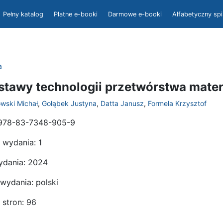
Pełny katalog
Płatne e-booki
Darmowe e-booki
Alfabetyczny sp
a
stawy technologii przetwórstwa mate
wski Michał
,
Gołąbek Justyna
,
Datta Janusz
,
Formela Krzysztof
78-83-7348-905-9
 wydania:
1
ydania:
2024
 wydania:
polski
 stron:
96