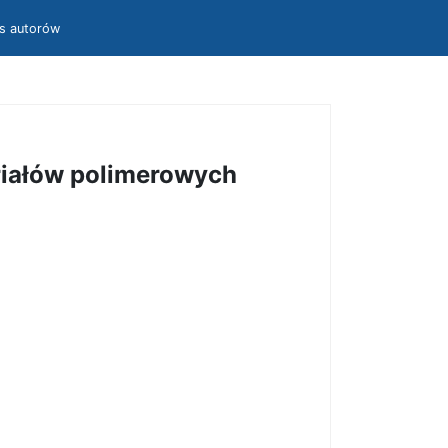
is autorów
riałów polimerowych