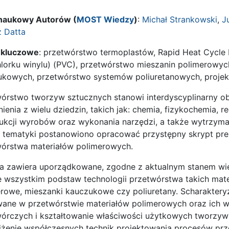
l naukowy Autorów (
MOST Wiedzy
)
:
Michał Strankowski
,
J
z Datta
 kluczowe
: przetwórstwo termoplastów, Rapid Heat Cycle
hlorku winylu) (PVC), przetwórstwo mieszanin polimerowy
ukowych, przetwórstwo systemów poliuretanowych, proje
órstwo tworzyw sztucznych stanowi interdyscyplinarny ob
ienia z wielu dziedzin, takich jak: chemia, fizykochemia, 
ukcji wyrobów oraz wykonania narzędzi, a także wytrzyma
s tematyki postanowiono opracować przystępny skrypt pr
wórstwa materiałów polimerowych.
ka zawiera uporządkowane, zgodne z aktualnym stanem w
 wszystkim podstaw technologii przetwórstwa takich mater
rowe, mieszanki kauczukowe czy poliuretany. Scharakter
wane w przetwórstwie materiałów polimerowych oraz ich 
wórczych i kształtowanie właściwości użytkowych tworzy
iżenie współczesnych technik projektowania procesów pr