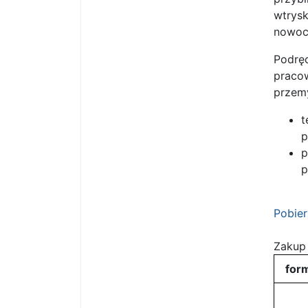
wtrysk
nowoc
Podręc
praco
przemy
t
p
p
p
Pobier
Zakup 
for