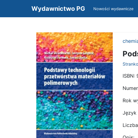
Wydawnictwo PG
Nowości wydawnicze
chemi
Pod
Stranko
ISBN:
9
Numer
Rok w
Język
Liczba
Opis: